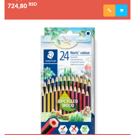
RSD
724,80