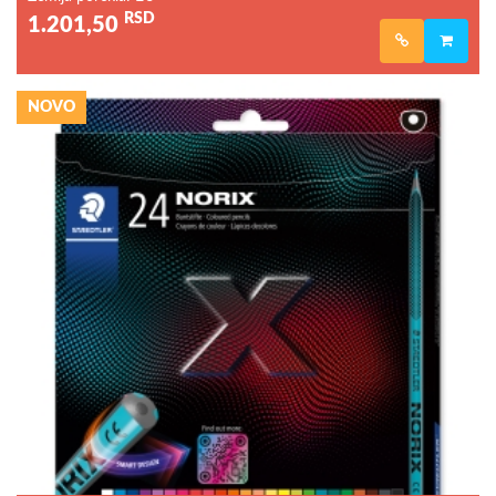
RSD
1.201,50
NOVO