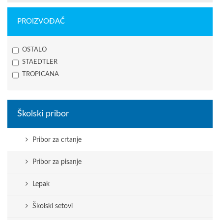
PROIZVOĐAČ
OSTALO
STAEDTLER
TROPICANA
Školski pribor
Pribor za crtanje
Pribor za pisanje
Lepak
Školski setovi