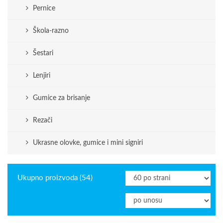
Pernice
Škola-razno
Šestari
Lenjiri
Gumice za brisanje
Rezači
Ukrasne olovke, gumice i mini signiri
Ukupno proizvoda (54)