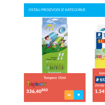
OSTALI PROIZVODI IZ KATEGORIJE
Jum
Tempere 10ml
Zemlja
RSD
336,40
1.54