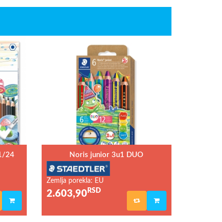
1/24
Noris junior 3u1 DUO
Zemlja porekla: EU
RSD
2.603,90