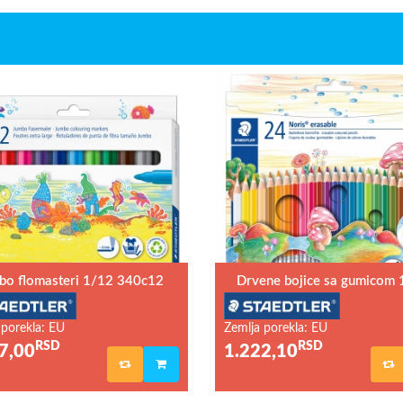
bo flomasteri 1/12 340c12
Drvene bojice sa gumicom 
 porekla: EU
Zemlja porekla: EU
RSD
RSD
7,00
1.222,10