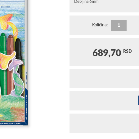
Debljina 6mm
Količina:
689,70
RSD