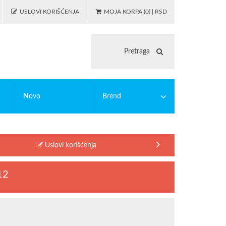
USLOVI KORIŠĆENJA
MOJA KORPA (0) | RSD
Novo
Brend
 igranje
asticne bojanke
PUZZLE
EDUCA
Uslovi korišćenja
illing
MODIANO
lc
OSTALO
12
illing alati
Riccardo Ferducci
SAFTA