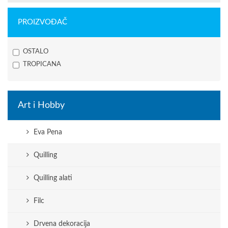
PROIZVOĐAČ
OSTALO
TROPICANA
Art i Hobby
Eva Pena
Quilling
Quilling alati
Filc
Drvena dekoracija