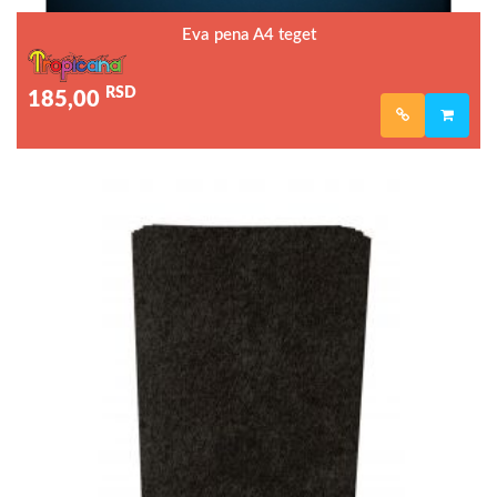
Eva pena A4 teget
RSD
185,00