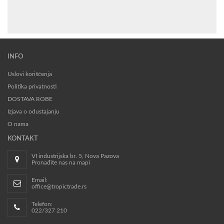
INFO
Uslovi korišćenja
Politika privatnosti
DOSTAVA ROBE
Izjava o odustajanju
O nama
KONTAKT
VI industrijska br. 5, Nova Pazova
Pronađite nas na mapi
Email:
office@tropictrade.rs
Telefon:
022/327 210