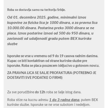
Roba se dostavlja samo na teritoriju Srbije.
Od 01. decembra 2025. godine, minimalni iznos
kupovine za fizicka lica je 1000 dinara, a za pravna lica
10.000.00 dinara. Postarina preko 3000 dinara se ne
placa. Iznos postarine iznosi od 500 do 950 dinara, u
zavisnosti od udaljenosti grada putem BEX kurirske
sluzbe
Isporuke se vrse u vremenu od 9 do 19 casova radnim danima.
Kupac ce biti kontaktiran od strane kurirske sluzbe pre
isporuke. Roba se placa pouzecem iskljucivo u gotovom novcu.
ZA PRAVNA LICA SE SALJE PROFAKTURA (POTREBNO JE
DOSTAVITI SVE PODATKE O FIRMI)
Za sve porudžbine
do 12h
roba se šalje istog dana.
1 do 3 radna dana
Roba stize na kucnu adresu
, putem BEX
kurirske sluzbe. Isporuke se ne vrse subotom i nedeljom.