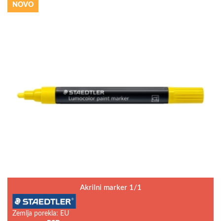
NOVO
Akrilni marker 1/1
Zemlja porekla: EU