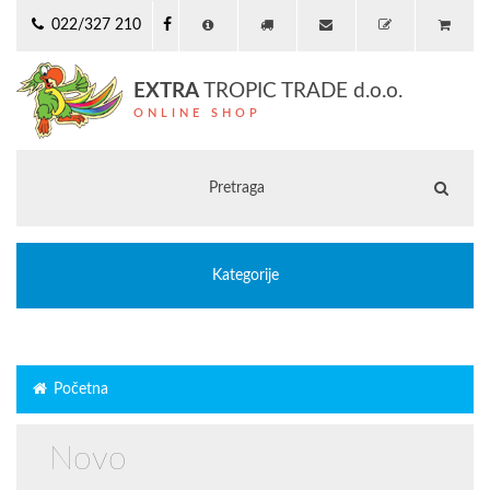
022/327 210
EXTRA
TROPIC TRADE d.o.o.
ONLINE SHOP
Kategorije
Početna
Novo