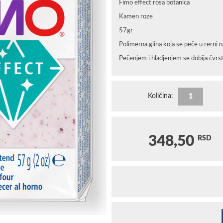
Fimo effect rosa botanica
Kamen roze
57gr
Polimerna glina koja se peče u rerni 
Pečenjem i hladjenjem se dobija čvrs
Količina:
348,50
RSD