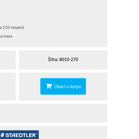
STAEDTLER
TROPICANA
na 110 stepeni
ta masa
Šifra: 8010-270
Ubaci u korpu