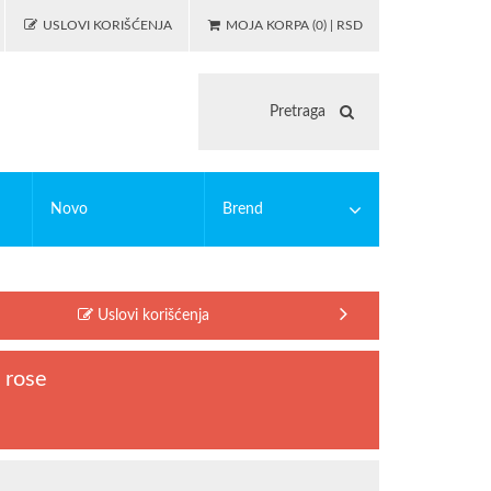
USLOVI KORIŠĆENJA
MOJA KORPA (0) | RSD
Novo
Brend
 igranje
asticne bojanke
PUZZLE
EDUCA
Uslovi korišćenja
illing
MODIANO
lc
OSTALO
 rose
illing alati
Riccardo Ferducci
SAFTA