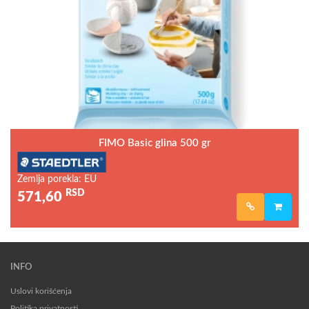
FIMO Basic glina 500 gr
Zemlja porekla: EU
RSD
571,60
INFO
Uslovi korišćenja
Politika privatnosti