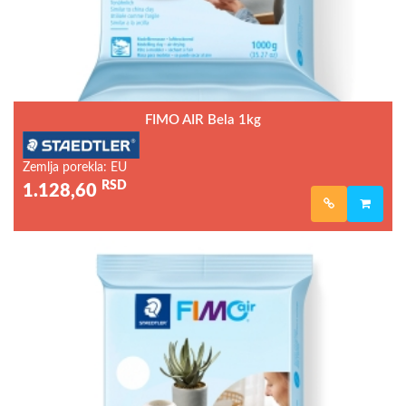
FIMO AIR Bela 1kg
Zemlja porekla: EU
RSD
1.128,60