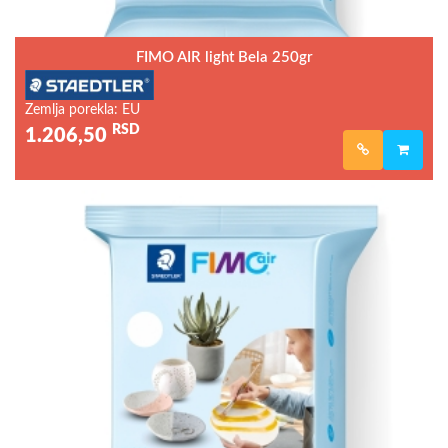
FIMO AIR light Bela 250gr
Zemlja porekla: EU
RSD
1.206,50