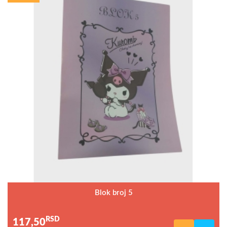
Blok broj 5
RSD
117,50