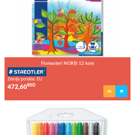
Flomasteri NORIS 12 kom
Zemlja porekla: EU
RSD
472,60