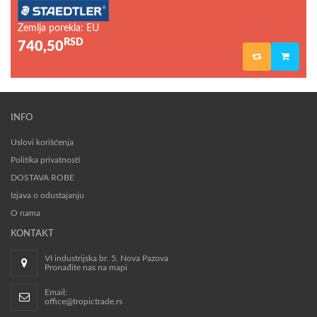
Zemlja porekla: EU
RSD
740,50
INFO
Uslovi korišćenja
Politika privatnosti
DOSTAVA ROBE
Izjava o odustajanju
O nama
KONTAKT
VI industrijska br. 5, Nova Pazova
Pronađite nas na mapi
Email:
office@tropictrade.rs