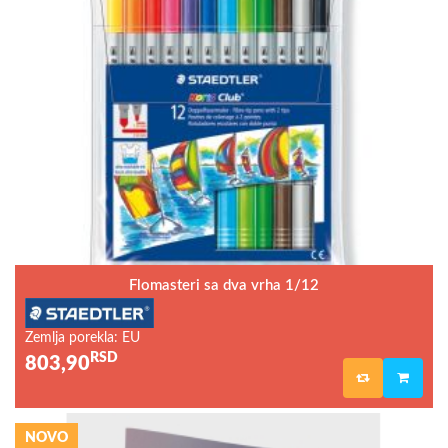
Flomasteri sa dva vrha 1/12
Zemlja porekla: EU
RSD
803,90
NOVO