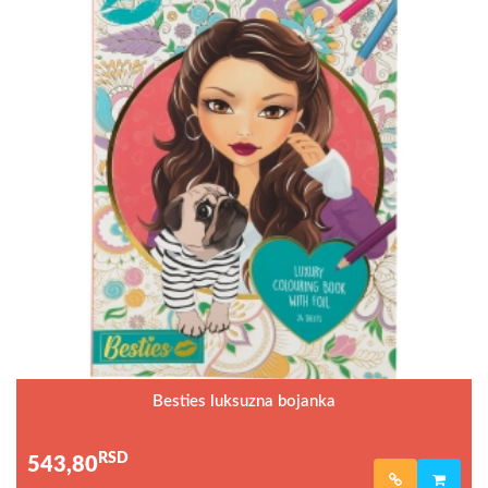
Besties luksuzna bojanka
RSD
543,80