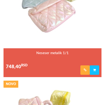
Neseser metalik 1/1
RSD
748,40
NOVO