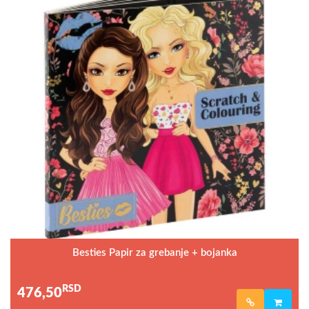
Besties Papir za grebanje + bojanka
RSD
476,50