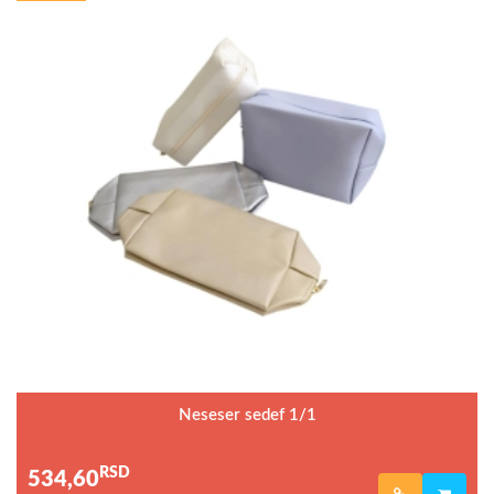
Neseser sedef 1/1
RSD
534,60