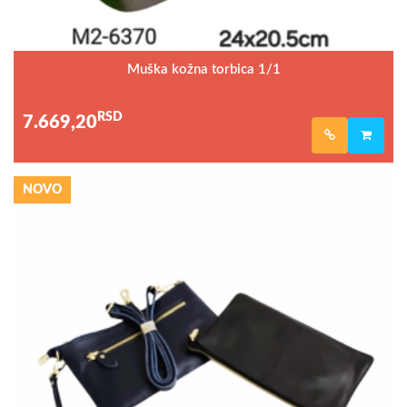
Muška kožna torbica 1/1
RSD
7.669,20
NOVO