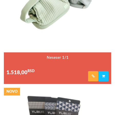
Neseser 1/1
RSD
1.518,00
NOVO