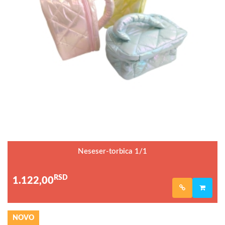
Neseser-torbica 1/1
RSD
1.122,00
NOVO