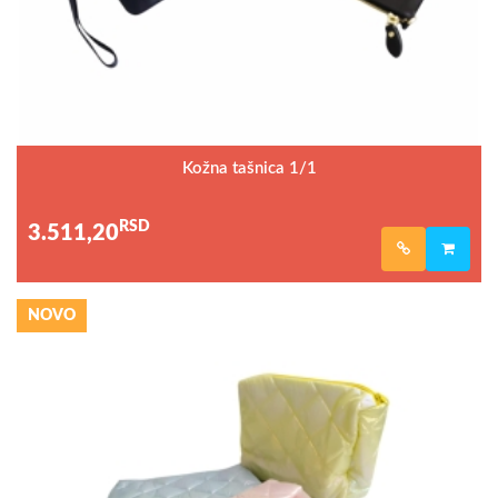
Kožna tašnica 1/1
RSD
3.511,20
NOVO