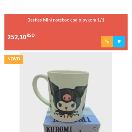
Besties Mini notebook sa olovkom 1/1
RSD
252,10
NOVO