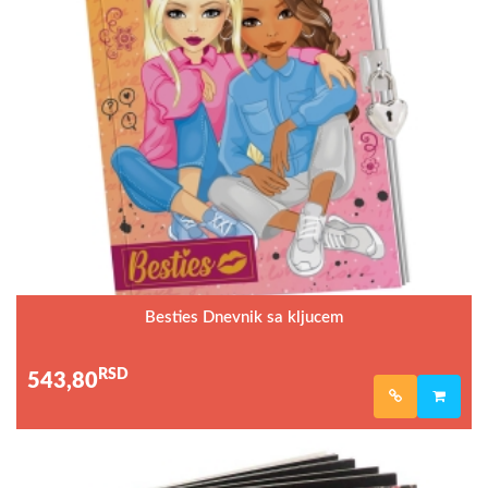
Besties Dnevnik sa kljucem
RSD
543,80