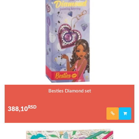
Besties Diamond set
RSD
388,10