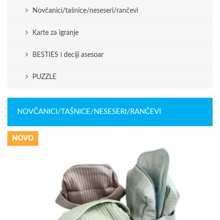
Novčanici/tašnice/neseseri/rančevi
Karte za igranje
BESTIES i deciji asesoar
PUZZLE
NOVČANICI/TAŠNICE/NESESERI/RANČEVI
NOVO