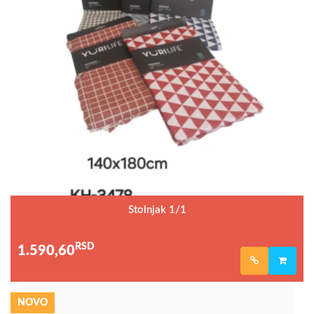
Stolnjak 1/1
RSD
1.590,60
NOVO