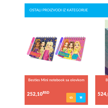
OSTALI PROIZVODI IZ KATEGORIJE
Besties Mini notebook sa olovkom
B
1/1
RSD
252,10
524,