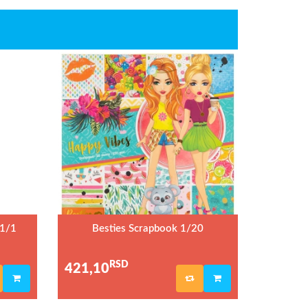
 1/1
Besties Scrapbook 1/20
RSD
421,10