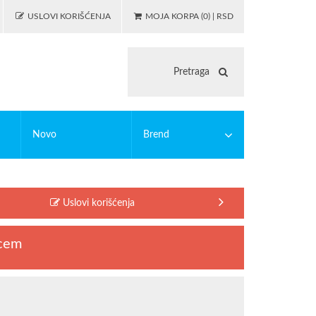
USLOVI KORIŠĆENJA
MOJA KORPA (0) | RSD
Novo
Brend
 igranje
asticne bojanke
PUZZLE
EDUCA
Uslovi korišćenja
illing
MODIANO
lc
OSTALO
ucem
illing alati
Riccardo Ferducci
SAFTA