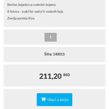
Besties bojanka sa vodenim bojama
8 listova - svaki list sadrzi 6 vodenih boja
Zemlja porekla Kina
Šifra: 140015
211,20
RSD
Ubaci u korpu