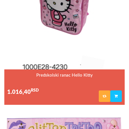
Predskolski ranac Hello Kitty
RSD
1.016,40