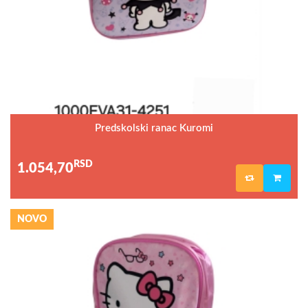
Predskolski ranac Kuromi
RSD
1.054,70
NOVO