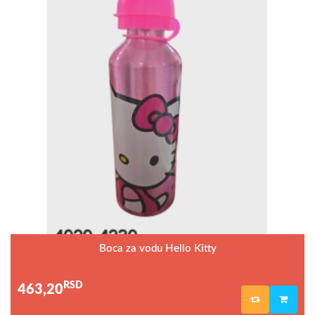
Boca za vodu Hello Kitty
RSD
463,20