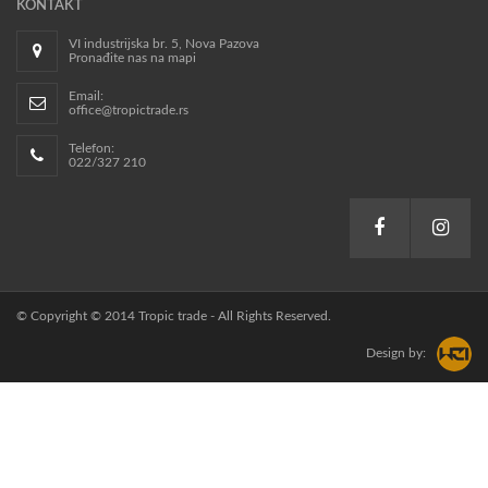
KONTAKT
VI industrijska br. 5, Nova Pazova
Pronađite nas na mapi
Email:
office@tropictrade.rs
Telefon:
022/327 210
© Copyright © 2014 Tropic trade - All Rights Reserved.
Design by: