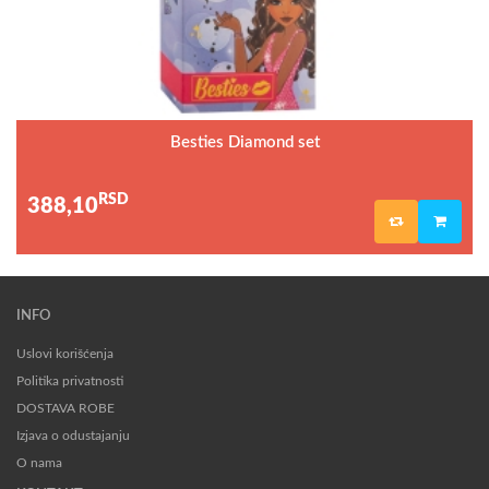
Besties Diamond set
RSD
388,10
INFO
Uslovi korišćenja
Politika privatnosti
DOSTAVA ROBE
Izjava o odustajanju
O nama