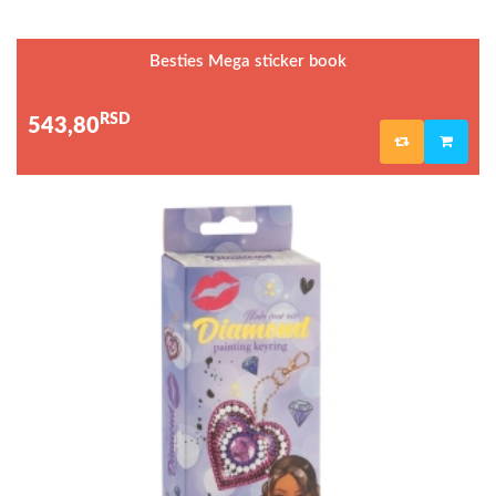
Besties Mega sticker book
RSD
543,80