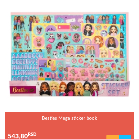
Besties Mega sticker book
RSD
543,80