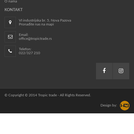
O nama
KONTAKT
VI industrijska br. 5, Nova Pazova
Pronađite nas na mapi
Email:
office@tropictrade.rs
Telefon:
022/327 210
© Copyright © 2014 Tropic trade - All Rights Reserved.
Design by: