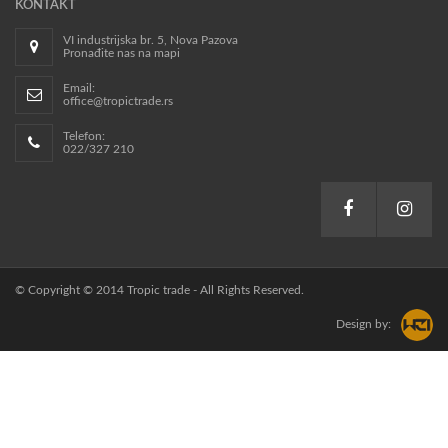
KONTAKT
VI industrijska br. 5, Nova Pazova
Pronađite nas na mapi
Email:
office@tropictrade.rs
Telefon:
022/327 210
© Copyright © 2014 Tropic trade - All Rights Reserved.
Design by: