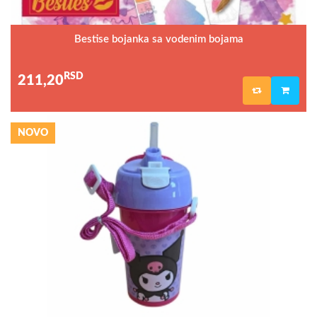
Bestise bojanka sa vodenim bojama
RSD
211,20
NOVO