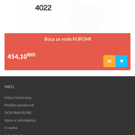
Boca za vodu KUROMI
RSD
454,10
INFO
Uslovi korišćenja
Politika privatnosti
DOSTAVA ROBE
Izjava o odustajanju
O nama