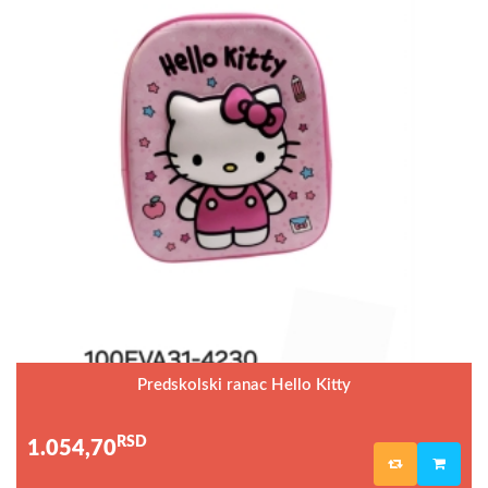
Predskolski ranac Hello Kitty
RSD
1.054,70