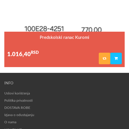
Predskolski ranac Kuromi
RSD
1.016,40
INFO
Uslovi korišćenja
Politika privatnosti
DOSTAVA ROBE
Izjava o odustajanju
O nama