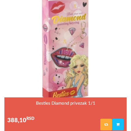
Besties Diamond privezak 1/1
RSD
388,10