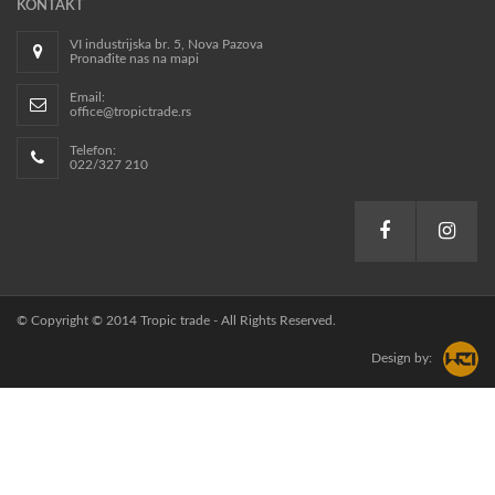
KONTAKT
VI industrijska br. 5, Nova Pazova
Pronađite nas na mapi
Email:
office@tropictrade.rs
Telefon:
022/327 210
© Copyright © 2014 Tropic trade - All Rights Reserved.
Design by: