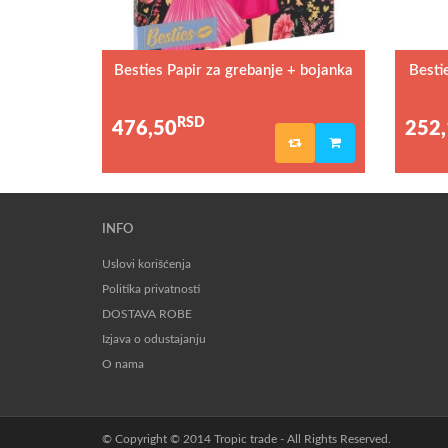
Besties Papir za grebanje + bojanka
Besti
RSD
476,50
252,
INFO
Uslovi korišćenja
Politika privatnosti
DOSTAVA ROBE
Izjava o odustajanju
O nama
© Copyright © 2014 Tropic trade - All Rights Reserved.