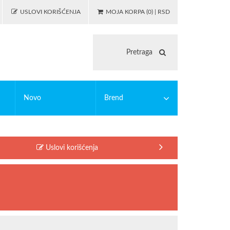
USLOVI KORIŠĆENJA
MOJA KORPA (0) | RSD
Novo
Brend
 igranje
asticne bojanke
PUZZLE
EDUCA
Uslovi korišćenja
illing
MODIANO
lc
OSTALO
i
illing alati
Riccardo Ferducci
SAFTA