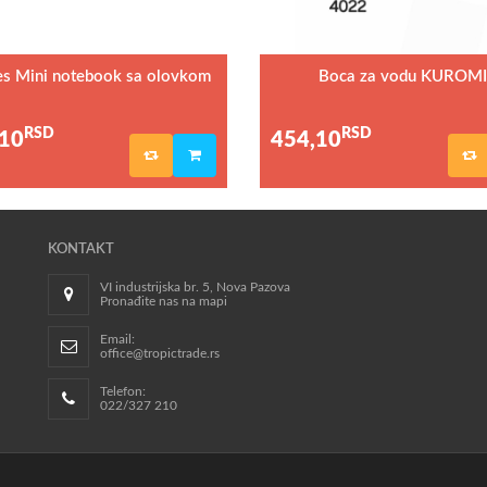
es Mini notebook sa olovkom
Boca za vodu KUROMI
1/1
RSD
RSD
10
454,10
KONTAKT
VI industrijska br. 5, Nova Pazova
Pronađite nas na mapi
Email:
office@tropictrade.rs
Telefon:
022/327 210