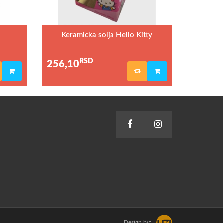
Keramicka solja Hello Kitty
RSD
256,10
Design by: