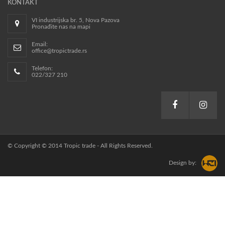
KONTAKT
VI industrijska br. 5, Nova Pazova
Pronađite nas na mapi
Email:
office@tropictrade.rs
Telefon:
022/327 210
© Copyright © 2014 Tropic trade - All Rights Reserved.
Design by: