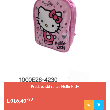
Predskolski ranac Hello Kitty
RSD
1.016,40