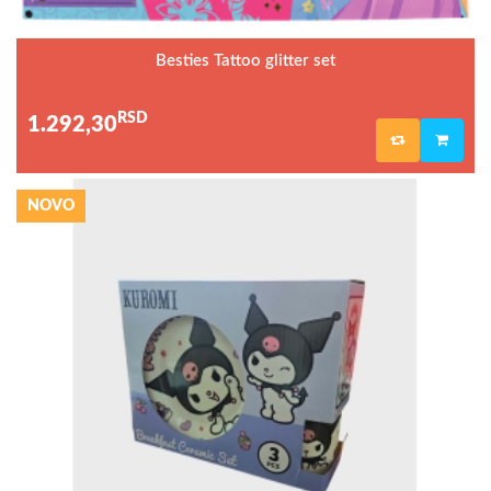
Besties Tattoo glitter set
RSD
1.292,30
NOVO