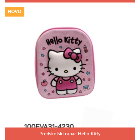
NOVO
Predskolski ranac Hello Kitty