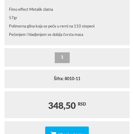
Fimo effect Metalik zlatna
57gr
Polimerna glina koja se peče u rerni na 110 stepeni
Pečenjem i hladjenjem se dobija čvrsta masa
Šifra: 8010-11
348,50
RSD