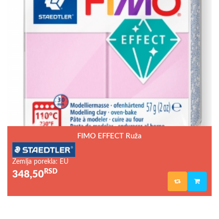
FIMO EFFECT Ruža
Zemlja porekla: EU
RSD
348,50