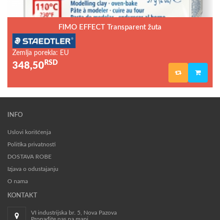
FIMO EFFECT Transparent žuta
Zemlja porekla: EU
RSD
348,50
INFO
Uslovi korišćenja
Politika privatnosti
DOSTAVA ROBE
Izjava o odustajanju
O nama
KONTAKT
VI industrijska br. 5, Nova Pazova
Pronađite nas na mapi