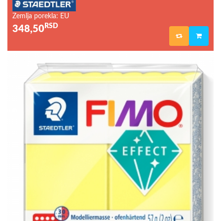
Zemlja porekla: EU
RSD
348,50