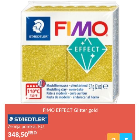
FIMO EFFECT Glitter gold
Zemlja porekla: EU
RSD
348,50