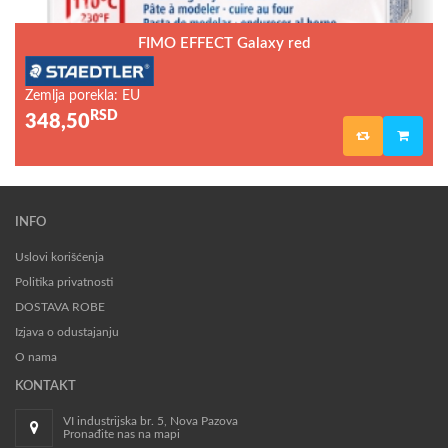
FIMO EFFECT Galaxy red
Zemlja porekla: EU
RSD
348,50
INFO
Uslovi korišćenja
Politika privatnosti
DOSTAVA ROBE
Izjava o odustajanju
O nama
KONTAKT
VI industrijska br. 5, Nova Pazova
Pronađite nas na mapi