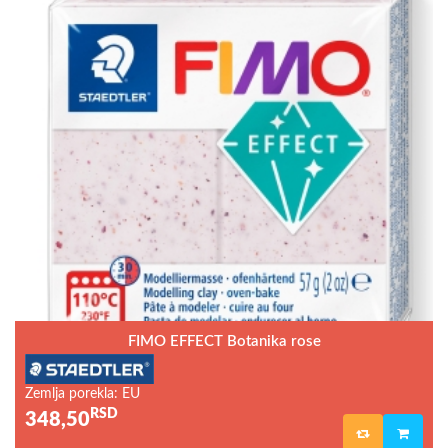
FIMO EFFECT Botanika rose
Zemlja porekla: EU
RSD
348,50