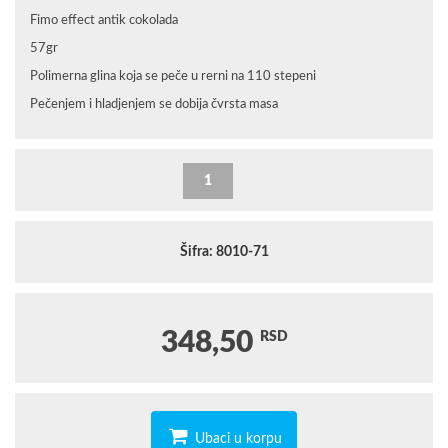
Fimo effect antik cokolada
57gr
Polimerna glina koja se peče u rerni na 110 stepeni
Pečenjem i hladjenjem se dobija čvrsta masa
Šifra: 8010-71
348,50
RSD
Ubaci u korpu