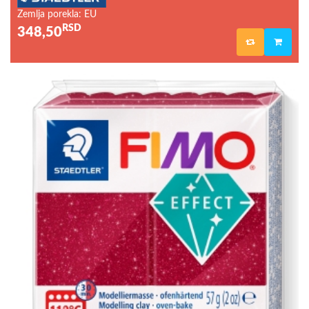
Zemlja porekla: EU
RSD
348,50