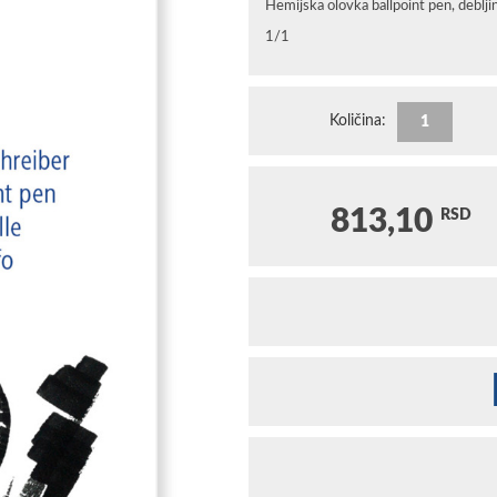
Hemijska olovka ballpoint pen, deblj
1/1
Količina:
813,10
RSD