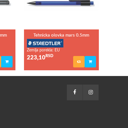
.7mm
Tehnicka olovka mars 0.5mm
Zemlja porekla: EU
RSD
223,10