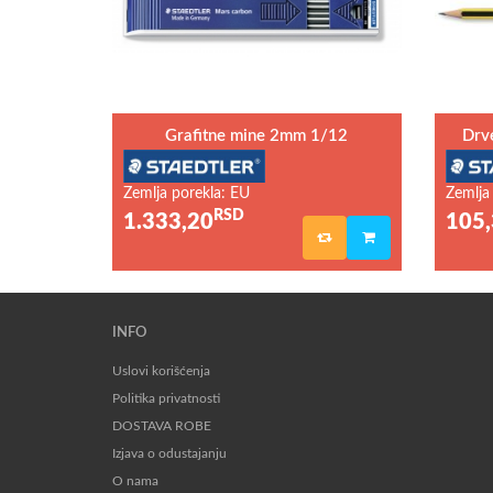
Grafitne mine 2mm 1/12
Drv
Zemlja porekla: EU
Zemlja
RSD
1.333,20
105,
INFO
Uslovi korišćenja
Politika privatnosti
DOSTAVA ROBE
Izjava o odustajanju
O nama