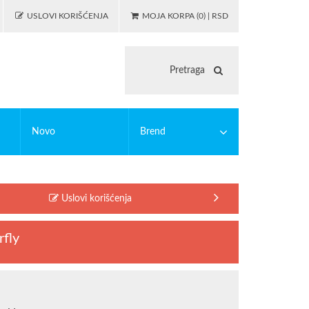
USLOVI KORIŠĆENJA
MOJA KORPA (0) | RSD
Novo
Brend
 igranje
asticne bojanke
PUZZLE
EDUCA
Uslovi korišćenja
illing
MODIANO
lc
OSTALO
rfly
illing alati
Riccardo Ferducci
SAFTA