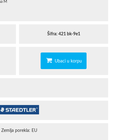
ina M
STAEDTLER
TROPICANA
Šifra: 421 bk-9e1
Ubaci u korpu
Zemlja porekla: EU