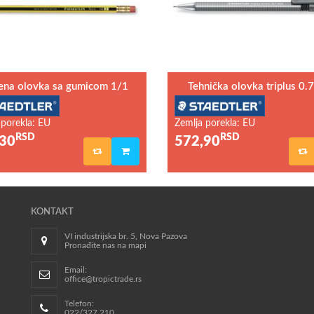
ena olovka sa gumicom 1/1
Tehnička olovka triplus 0
 porekla: EU
Zemlja porekla: EU
RSD
RSD
30
572,90
KONTAKT
VI industrijska br. 5, Nova Pazova
Pronađite nas na mapi
Email:
office@tropictrade.rs
Telefon:
022/327 210