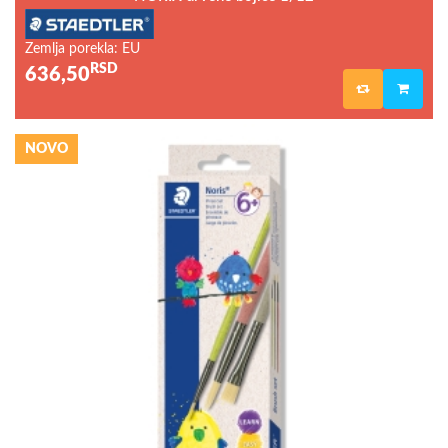
Zemlja porekla: EU
RSD
636,50
NOVO