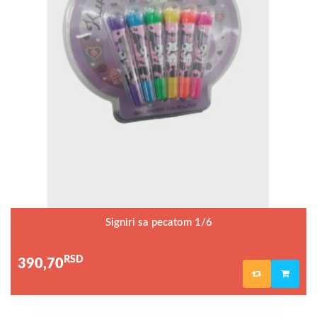
Signiri sa pecatom 1/6
RSD
390,70