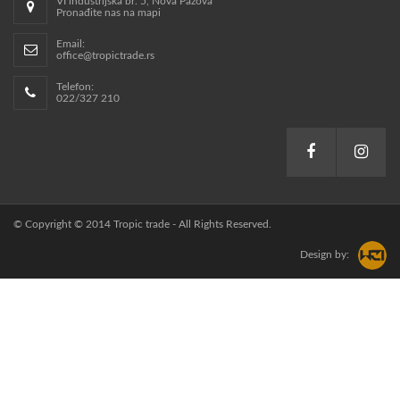
VI industrijska br. 5, Nova Pazova
Pronađite nas na mapi
Email:
office@tropictrade.rs
Telefon:
022/327 210
© Copyright © 2014 Tropic trade - All Rights Reserved.
Design by: