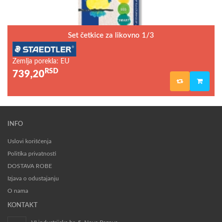
Set četkice za likovno 1/3
Zemlja porekla: EU
RSD
739,20
INFO
Uslovi korišćenja
Politika privatnosti
DOSTAVA ROBE
Izjava o odustajanju
O nama
KONTAKT