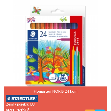
Flomasteri NORIS 24 kom
Zemlja porekla: EU
RSD