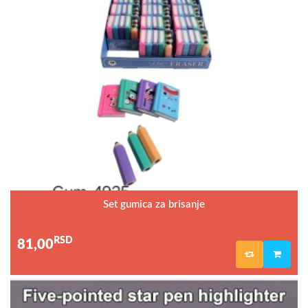
Set gumica za brisanje
RSD
81,00