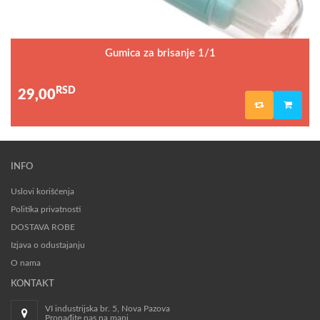
Gumica za brisanje 1/1
RSD
29,00
INFO
Uslovi korišćenja
Politika privatnosti
DOSTAVA ROBE
Izjava o odustajanju
O nama
KONTAKT
VI industrijska br. 5, Nova Pazova
Pronađite nas na mapi