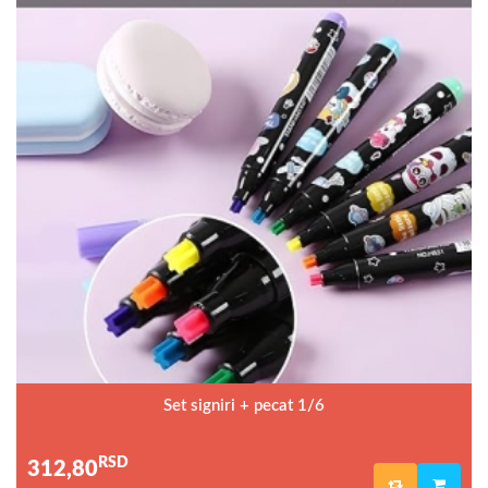
Set signiri + pecat 1/6
RSD
312,80