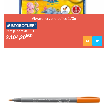
Akvarel drvene bojice 1/36
Zemlja porekla: EU
RSD
2.104,20