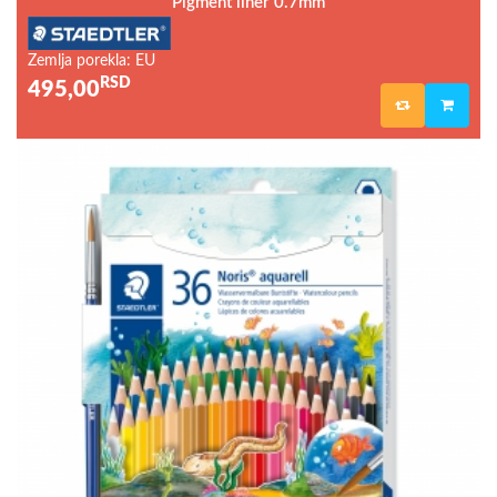
Pigment liner 0.7mm
Zemlja porekla: EU
RSD
495,00