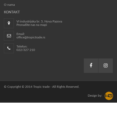
O nama
KONTAKT
VI industrijska br. 5, Nova Pazova
Pronađite nas na mapi
Email:
office@tropictrade.rs
Telefon:
022/327 210
© Copyright © 2014 Tropic trade - All Rights Reserved.
Design by: