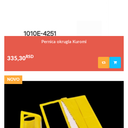
Pernica okrugla Kuromi
RSD
335,30
NOVO