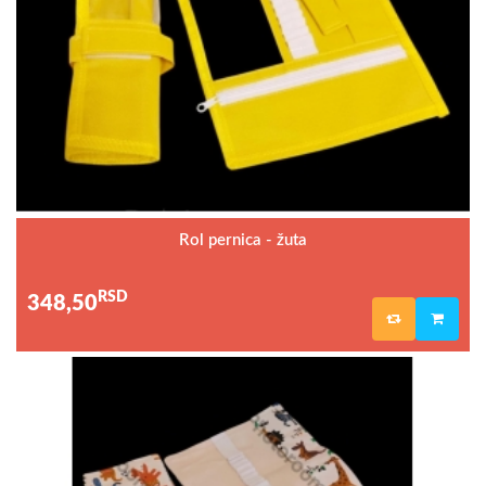
Rol pernica - žuta
RSD
348,50