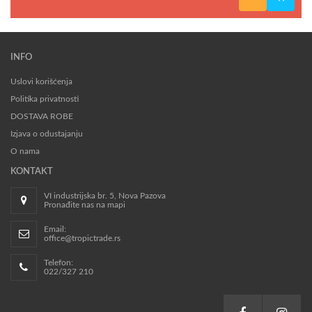
INFO
Uslovi korišćenja
Politika privatnosti
DOSTAVA ROBE
Izjava o odustajanju
O nama
KONTAKT
VI industrijska br. 5, Nova Pazova
Pronađite nas na mapi
Email:
office@tropictrade.rs
Telefon:
022/327 210