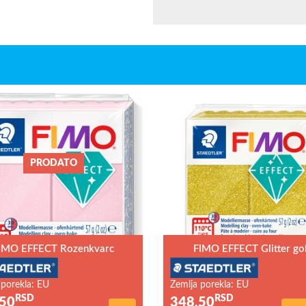
PRODATO
IMO EFFECT Rozenkvarc
FIMO EFFECT Glitter go
 porekla: EU
Zemlja porekla: EU
RSD
RSD
50
348,50