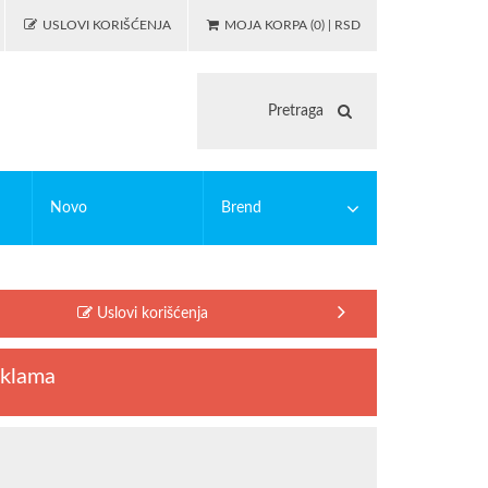
USLOVI KORIŠĆENJA
MOJA KORPA (0) | RSD
Novo
Brend
 igranje
asticne bojanke
PUZZLE
EDUCA
Uslovi korišćenja
illing
MODIANO
lc
OSTALO
iklama
illing alati
Riccardo Ferducci
SAFTA