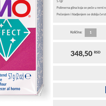
57gr
Polimerna glina koja se peče u rerni 
Pečenjem i hladjenjem se dobija čvrs
Količina:
348,50
RSD