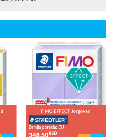
ld
FIMO EFFECT Jorgovan
Zemlja porekla: EU
RSD
348,50