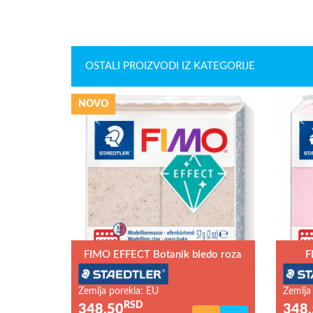
OSTALI PROIZVODI IZ KATEGORIJE
NOVO
FIMO EFFECT Botanik bledo roza
F
Zemlja porekla: EU
Zemlja
RSD
348,50
348,