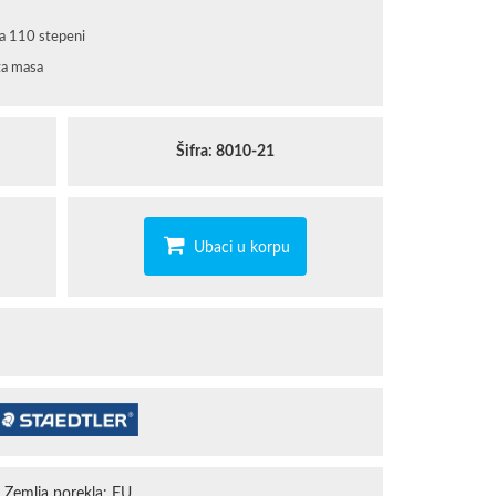
STAEDTLER
na 110 stepeni
ta masa
TROPICANA
Šifra: 8010-21
Ubaci u korpu
Zemlja porekla: EU