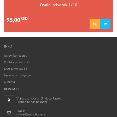
Ovalni privezak 1/10
RSD
95,00
INFO
Uslovi korišćenja
Politika privatnosti
DOSTAVA ROBE
Izjava o odustajanju
O nama
KONTAKT
VI industrijska br. 5, Nova Pazova
Pronađite nas na mapi
Email:
office@tropictrade.rs