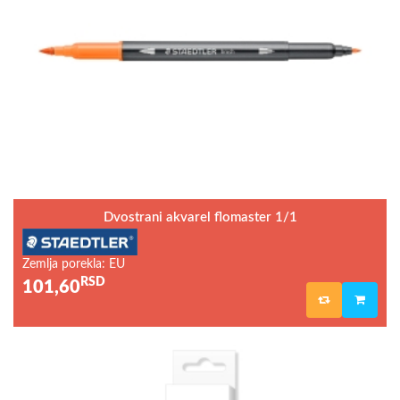
Dvostrani akvarel flomaster 1/1
Zemlja porekla: EU
RSD
101,60