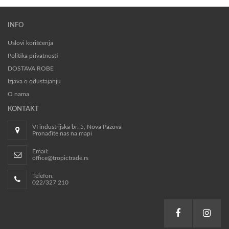
INFO
Uslovi korišćenja
Politika privatnosti
DOSTAVA ROBE
Izjava o odustajanju
O nama
KONTAKT
VI industrijska br. 5, Nova Pazova
Pronađite nas na mapi
Email:
office@tropictrade.rs
Telefon:
022/327 210