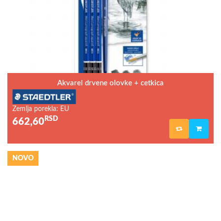
Akvarel drvene olovke + cetkica
Zemlja porekla: EU
RSD
662,60
NOVO