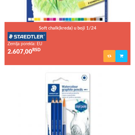
Soft chalk(kreda) u boji 1/24
Zemlja porekla: EU
RSD
2.607,00