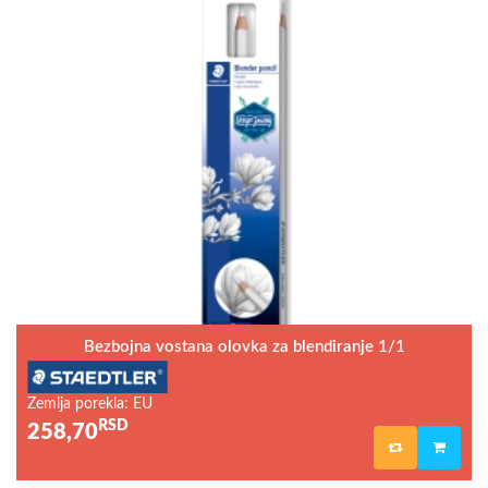
Bezbojna vostana olovka za blendiranje 1/1
Zemlja porekla: EU
RSD
258,70