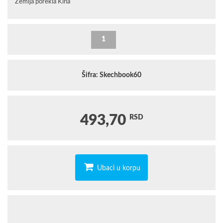
Zemlja porekla Kina
Šifra: Skechbook60
493,70
RSD
Ubaci u korpu