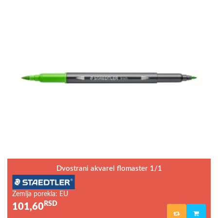
Dvostrani akvarel flomaster 1/1
Zemlja porekla: EU
RSD
101,60