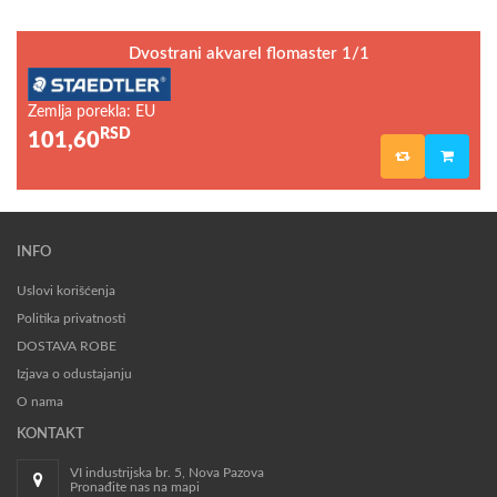
Dvostrani akvarel flomaster 1/1
Zemlja porekla: EU
RSD
101,60
INFO
Uslovi korišćenja
Politika privatnosti
DOSTAVA ROBE
Izjava o odustajanju
O nama
KONTAKT
VI industrijska br. 5, Nova Pazova
Pronađite nas na mapi