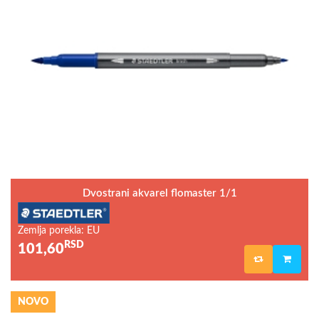
Dvostrani akvarel flomaster 1/1
Zemlja porekla: EU
RSD
101,60
NOVO