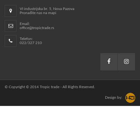
VI industrijska br. 5, Nova Pazova
Pronađite nas na mapi
Email:
office@tropictrade.rs
Telefon:
022/327 210
© Copyright © 2014 Tropic trade - All Rights Reserved.
Design by: