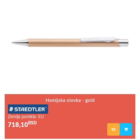
Hemijska olovka - gold
Zemlja porekla: EU
RSD
718,10