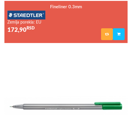
Fineliner 0.3mm
Zemlja porekla: EU
RSD
172,90