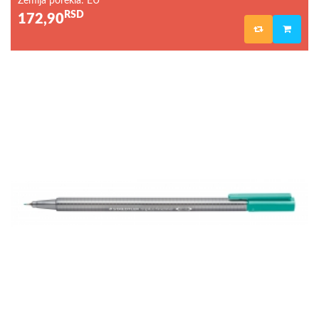
Zemlja porekla: EU
RSD
172,90