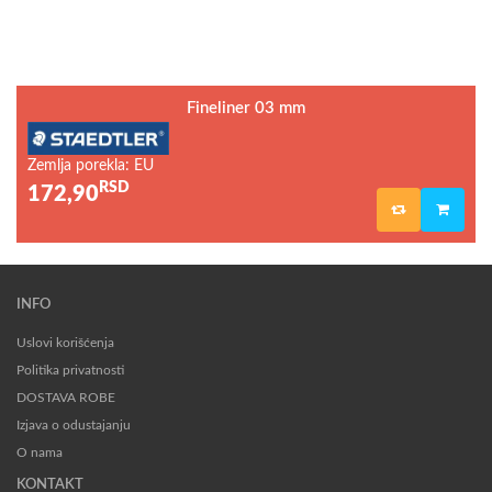
Fineliner 03 mm
Zemlja porekla: EU
RSD
172,90
INFO
Uslovi korišćenja
Politika privatnosti
DOSTAVA ROBE
Izjava o odustajanju
O nama
KONTAKT