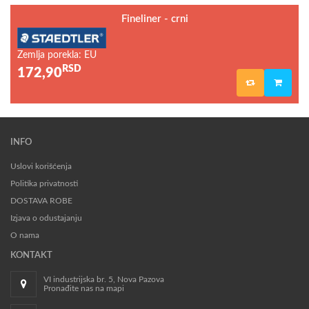
Fineliner - crni
Zemlja porekla: EU
RSD
172,90
INFO
Uslovi korišćenja
Politika privatnosti
DOSTAVA ROBE
Izjava o odustajanju
O nama
KONTAKT
VI industrijska br. 5, Nova Pazova
Pronađite nas na mapi