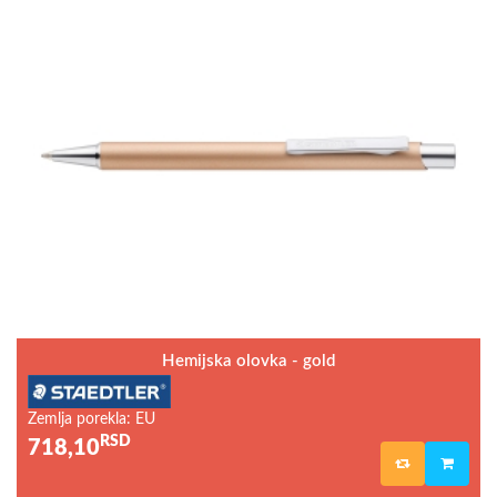
Hemijska olovka - gold
Zemlja porekla: EU
RSD
718,10