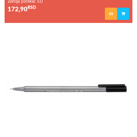
Zemlja porekla: EU
RSD
172,90