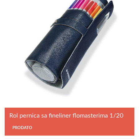
Rol pernica sa fineliner flomasterima 1/20
PRODATO