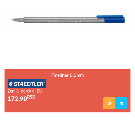
Fineliner 0.3mm
Zemlja porekla: EU
RSD
172,90