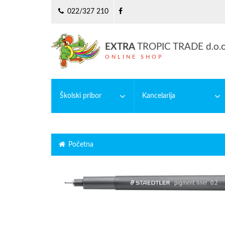
022/327 210
EXTRA
TROPIC TRADE d.o.o
ONLINE SHOP
Školski pribor
Kancelarija
Pribor za crtanje
Pribor za pisanje
Pribor za pisanje
Početna
Školski setovi
Selotejp
Šestari
Pernice
Škola-razno
Rezači
Gumice za brisanje