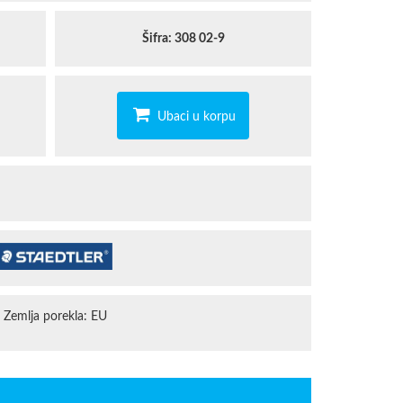
STAEDTLER
Šifra: 308 02-9
TROPICANA
Ubaci u korpu
Zemlja porekla: EU