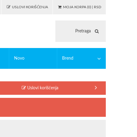
USLOVI KORIŠĆENJA
MOJA KORPA (0) | RSD
Novo
Brend
 igranje
asticne bojanke
PUZZLE
EDUCA
Uslovi korišćenja
illing
MODIANO
lc
OSTALO
illing alati
Riccardo Ferducci
SAFTA