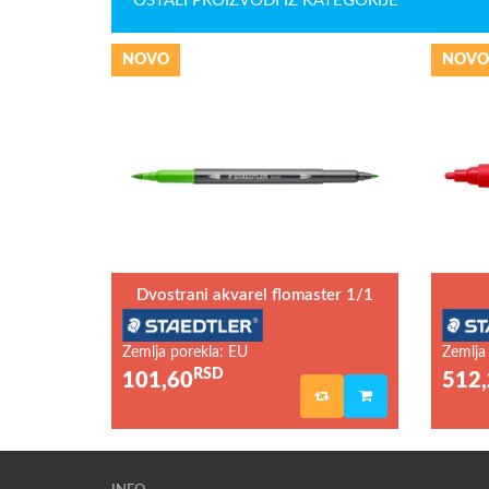
OSTALI PROIZVODI IZ KATEGORIJE
NOVO
NOVO
Dvostrani akvarel flomaster 1/1
Zemlja porekla: EU
Zemlja
RSD
101,60
512,