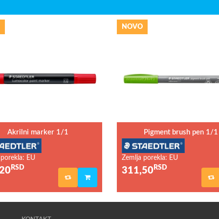
NOVO
Akrilni marker 1/1
Pigment brush pen 1/1
 porekla: EU
Zemlja porekla: EU
RSD
RSD
20
311,50