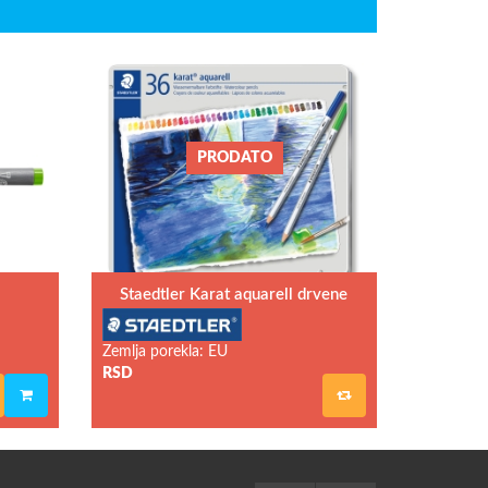
PRODATO
Staedtler Karat aquarell drvene
bojice 1/36
Zemlja porekla: EU
RSD