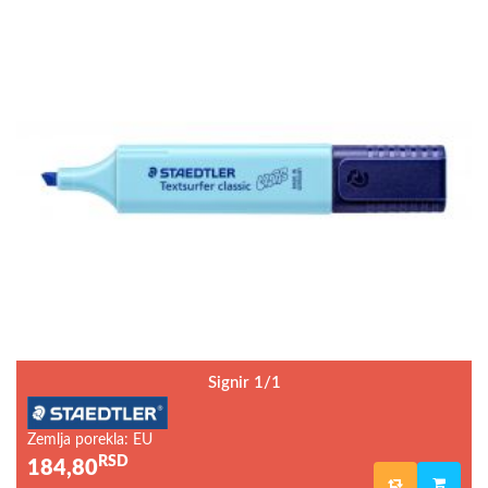
Signir 1/1
Zemlja porekla: EU
RSD
184,80