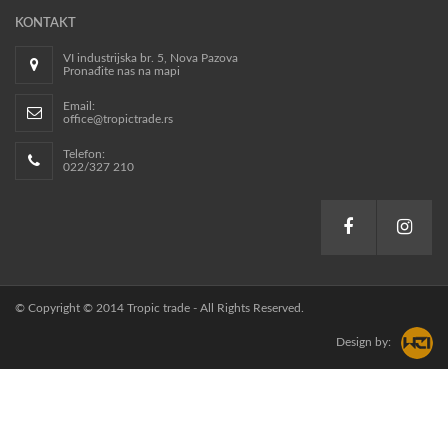
KONTAKT
VI industrijska br. 5, Nova Pazova
Pronađite nas na mapi
Email:
office@tropictrade.rs
Telefon:
022/327 210
© Copyright © 2014 Tropic trade - All Rights Reserved.
Design by: