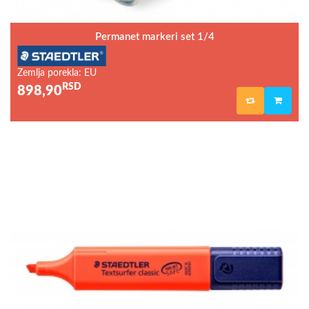
Permanet markeri set 1/4
Zemlja porekla: EU
RSD
898,90