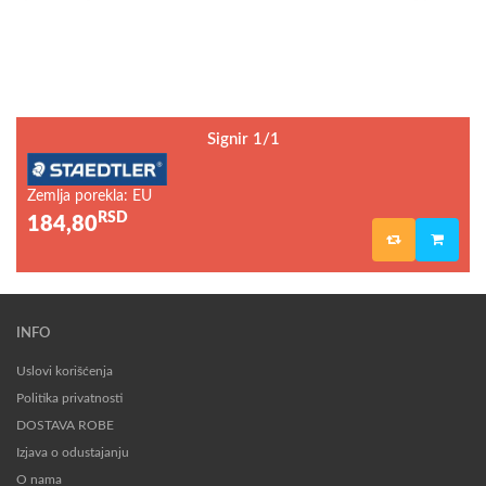
Signir 1/1
Zemlja porekla: EU
RSD
184,80
INFO
Uslovi korišćenja
Politika privatnosti
DOSTAVA ROBE
Izjava o odustajanju
O nama