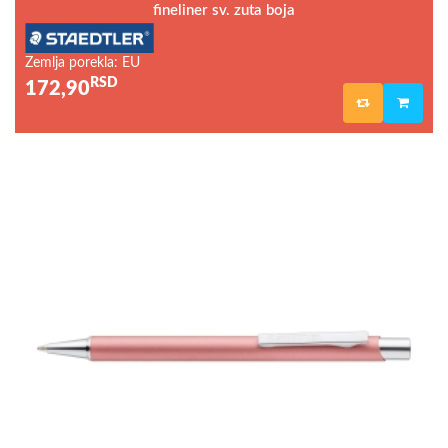
fineliner sv. zuta boja
Zemlja porekla: EU
RSD
172,90