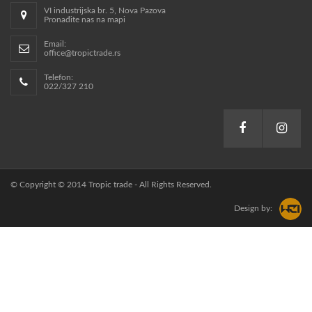
VI industrijska br. 5, Nova Pazova
Pronađite nas na mapi
Email:
office@tropictrade.rs
Telefon:
022/327 210
© Copyright © 2014 Tropic trade - All Rights Reserved.
Design by: