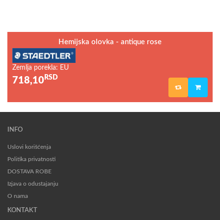
Hemijska olovka - antique rose
Zemlja porekla: EU
RSD
718,10
INFO
Uslovi korišćenja
Politika privatnosti
DOSTAVA ROBE
Izjava o odustajanju
O nama
KONTAKT