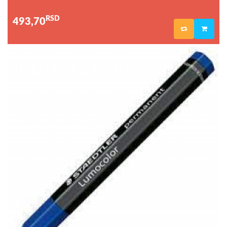
RSD
493,70