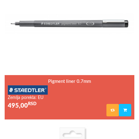
Pigment liner 0.7mm
Zemlja porekla: EU
RSD
495,00