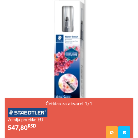
Četkica za akvarel 1/1
Zemlja porekla: EU
RSD
547,80