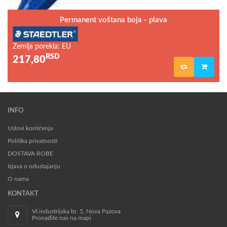
Permanent voštana boja - plava
Zemlja porekla: EU
RSD
217,80
INFO
Uslovi korišćenja
Politika privatnosti
DOSTAVA ROBE
Izjava o odustajanju
O nama
KONTAKT
VI industrijska br. 5, Nova Pazova
Pronađite nas na mapi