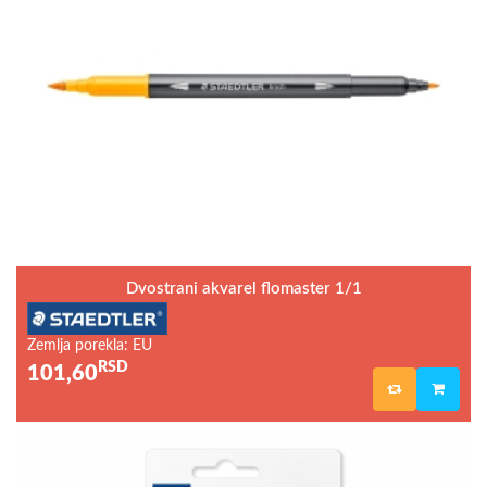
Dvostrani akvarel flomaster 1/1
Zemlja porekla: EU
RSD
101,60