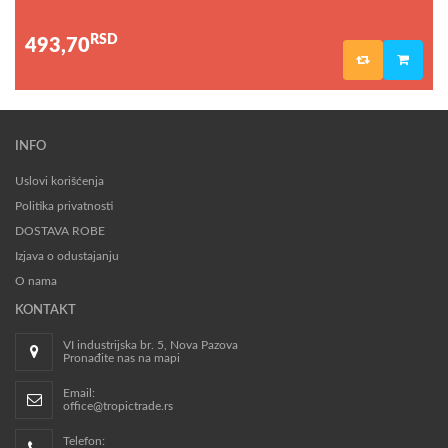
RSD
493,70
INFO
Uslovi korišćenja
Politika privatnosti
DOSTAVA ROBE
Izjava o odustajanju
O nama
KONTAKT
VI industrijska br. 5, Nova Pazova
Pronađite nas na mapi
Email:
office@tropictrade.rs
Telefon: