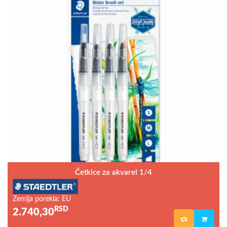
Četkice za akvarel 1/4
Zemlja porekla: EU
RSD
2.740,30