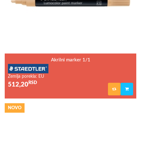
Akrilni marker 1/1
Zemlja porekla: EU
RSD
512,20
NOVO