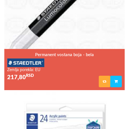
Permanent vostana boja - bela
Zemlja porekla: EU
RSD
217,80