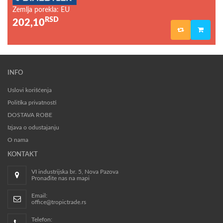
Zemlja porekla: EU
RSD
202,10
INFO
Uslovi korišćenja
Politika privatnosti
DOSTAVA ROBE
Izjava o odustajanju
O nama
KONTAKT
VI industrijska br. 5, Nova Pazova
Pronađite nas na mapi
Email:
office@tropictrade.rs
Telefon: