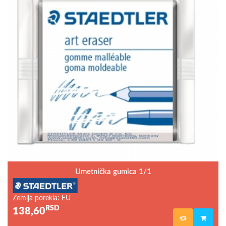
Umetnička gumica 1/1
Zemlja porekla: EU
RSD
138,60