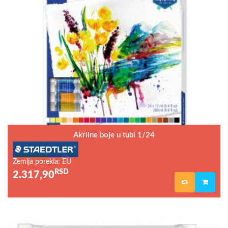
Akrilne boje u tubi 1/24
Zemlja porekla: EU
RSD
2.317,90