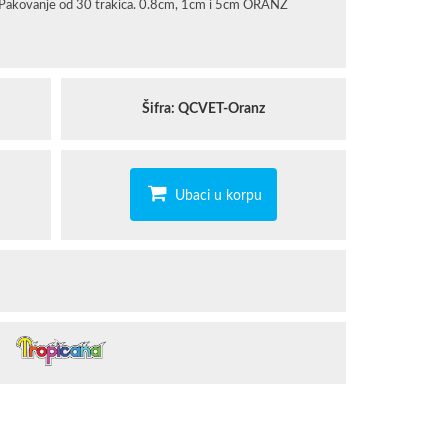
ca. Pakovanje od 30 trakica. 0.8cm, 1cm i 5cm ORANZ
STAEDTLER
TROPICANA
Šifra: QCVET-Oranz
Ubaci u korpu