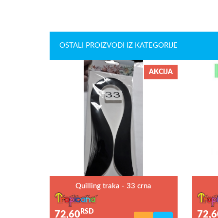
OSTALI PROIZVODI IZ KATEGORIJE
AKCIJA
Quilling traka - 33 crna
RSD
72,60
72,6