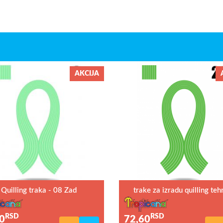
AKCIJA
Quilling traka - 08 Zad
trake za izradu quilling teh
RSD
RSD
0
72,60