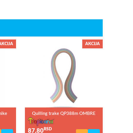
AKCIJA
AKCIJA
nike
Quilling trake QP388m OMBRE
RSD
87,80