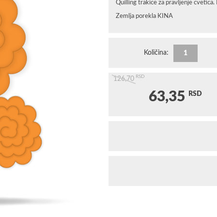
Quilling trakice za pravljenje cveti
Zemlja porekla KINA
Količina:
RSD
126,70
63,35
RSD