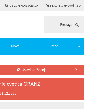
USLOVI KORIŠĆENJA
MOJA KORPA (0) | RSD
Novo
Brend
 igranje
asticne bojanke
PUZZLE
EDUCA
Uslovi korišćenja
illing
MODIANO
lc
OSTALO
jenje cvetica ORANZ
illing alati
Riccardo Ferducci
 31.12.2022)
SAFTA