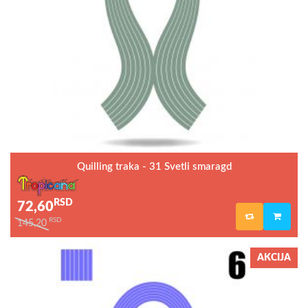
Quilling traka - 31 Svetli smaragd
RSD
72,60
RSD
145,20
AKCIJA