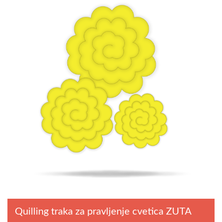
Quilling traka za pravljenje cvetica ZUTA