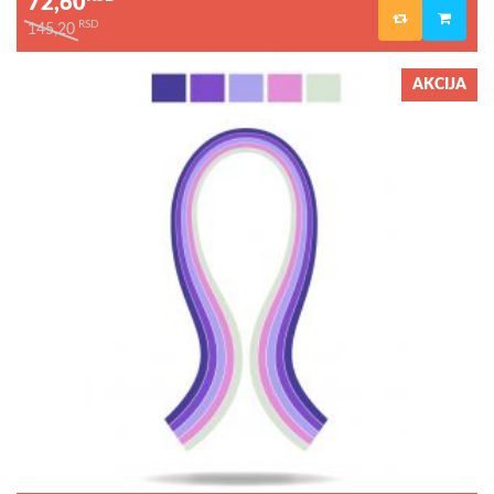
72,60
RSD
145,20
AKCIJA