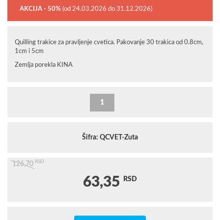
AKCIJA - 50%
(od 24.03.2026 do 31.12.2026)
Quilling trakice za pravljenje cvetica. Pakovanje 30 trakica od 0.8cm,
1cm i 5cm
Zemlja porekla KINA
Šifra: QCVET-Zuta
RSD
126,70
63,35
RSD