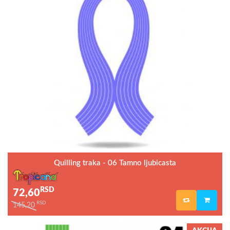
Quilling traka - 06 Tamno ljubicasta
RSD
72,60
RSD
145,20