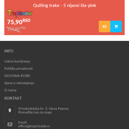
Quilling trake - 5 nijansi lila-pink
RSD
75,90
RSD
151,80
INFO
Uslovi korišćenja
Politika privatnosti
DOSTAVA ROBE
Izjava o odustajanju
O nama
KONTAKT
VI industrijska br. 5, Nova Pazova
Pronađite nas na mapi
Email:
office@tropictrade.rs